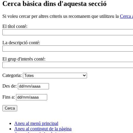
Cerca bàsica dins d'aquesta secció
Si voleu cercar per altres criteris us recomanem que utilitzeu la
Cerca 
El títol conté:
La descripció conté:
El grup d'interès conté:
Categoria:
Des de:
Fins a:
Aneu al menú principal
Aneu al contingut de la pàgina