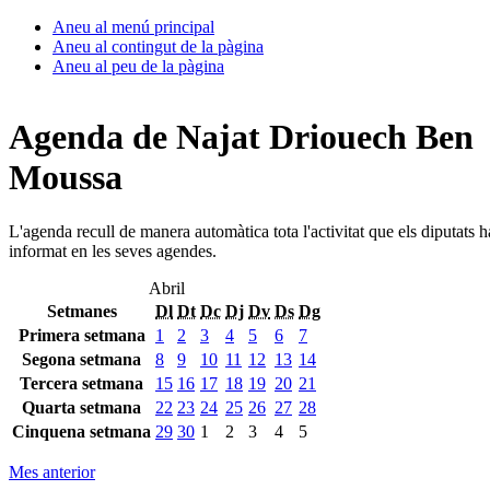
Aneu al menú principal
Aneu al contingut de la pàgina
Aneu al peu de la pàgina
Agenda de Najat Driouech Ben
Moussa
L'agenda recull de manera automàtica tota l'activitat que els diputats 
informat en les seves agendes.
Abril
Setmanes
Dl
Dt
Dc
Dj
Dv
Ds
Dg
Primera setmana
1
2
3
4
5
6
7
Segona setmana
8
9
10
11
12
13
14
Tercera setmana
15
16
17
18
19
20
21
Quarta setmana
22
23
24
25
26
27
28
Cinquena setmana
29
30
1
2
3
4
5
Mes anterior