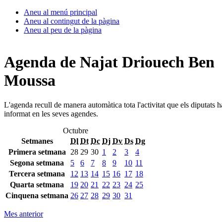
Aneu al menú principal
Aneu al contingut de la pàgina
Aneu al peu de la pàgina
Agenda de Najat Driouech Ben
Moussa
L'agenda recull de manera automàtica tota l'activitat que els diputats 
informat en les seves agendes.
Octubre
Setmanes
Dl
Dt
Dc
Dj
Dv
Ds
Dg
Primera setmana
28
29
30
1
2
3
4
Segona setmana
5
6
7
8
9
10
11
Tercera setmana
12
13
14
15
16
17
18
Quarta setmana
19
20
21
22
23
24
25
Cinquena setmana
26
27
28
29
30
31
Mes anterior