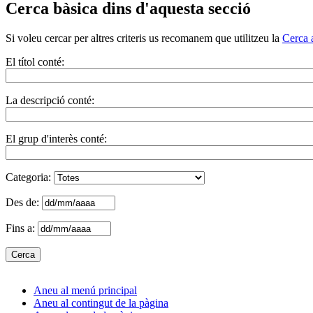
Cerca bàsica dins d'aquesta secció
Si voleu cercar per altres criteris us recomanem que utilitzeu la
Cerca 
El títol conté:
La descripció conté:
El grup d'interès conté:
Categoria:
Des de:
Fins a:
Aneu al menú principal
Aneu al contingut de la pàgina