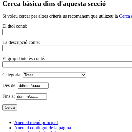
Cerca bàsica dins d'aquesta secció
Si voleu cercar per altres criteris us recomanem que utilitzeu la
Cerca 
El títol conté:
La descripció conté:
El grup d'interès conté:
Categoria:
Des de:
Fins a:
Aneu al menú principal
Aneu al contingut de la pàgina