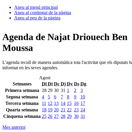
Aneu al menú principal
Aneu al contingut de la pàgina
Aneu al peu de la pàgina
Agenda de Najat Driouech Ben
Moussa
L'agenda recull de manera automàtica tota l'activitat que els diputats 
informat en les seves agendes.
Agost
Setmanes
Dl
Dt
Dc
Dj
Dv
Ds
Dg
Primera setmana
28
29
30
31
1
2
3
Segona setmana
4
5
6
7
8
9
10
Tercera setmana
11
12
13
14
15
16
17
Quarta setmana
18
19
20
21
22
23
24
Cinquena setmana
25
26
27
28
29
30
31
Mes anterior