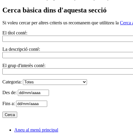
Cerca bàsica dins d'aquesta secció
Si voleu cercar per altres criteris us recomanem que utilitzeu la
Cerca 
El títol conté:
La descripció conté:
El grup d'interès conté:
Categoria:
Des de:
Fins a:
Aneu al menú principal