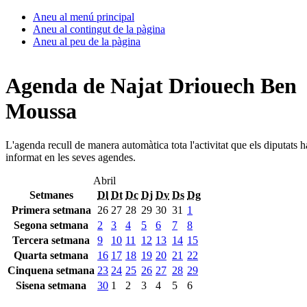
Aneu al menú principal
Aneu al contingut de la pàgina
Aneu al peu de la pàgina
Agenda de Najat Driouech Ben
Moussa
L'agenda recull de manera automàtica tota l'activitat que els diputats 
informat en les seves agendes.
Abril
Setmanes
Dl
Dt
Dc
Dj
Dv
Ds
Dg
Primera setmana
26
27
28
29
30
31
1
Segona setmana
2
3
4
5
6
7
8
Tercera setmana
9
10
11
12
13
14
15
Quarta setmana
16
17
18
19
20
21
22
Cinquena setmana
23
24
25
26
27
28
29
Sisena setmana
30
1
2
3
4
5
6