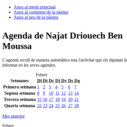
Aneu al menú principal
Aneu al contingut de la pàgina
Aneu al peu de la pàgina
Agenda de Najat Driouech Ben
Moussa
L'agenda recull de manera automàtica tota l'activitat que els diputats 
informat en les seves agendes.
Febrer
Setmanes
Dl
Dt
Dc
Dj
Dv
Ds
Dg
Primera setmana
1
2
3
4
5
6
7
Segona setmana
8
9
10
11
12
13
14
Tercera setmana
15
16
17
18
19
20
21
Quarta setmana
22
23
24
25
26
27
28
Mes anterior
Febrer