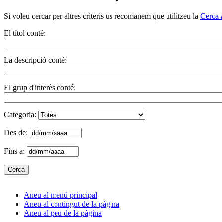
Si voleu cercar per altres criteris us recomanem que utilitzeu la
Cerca 
El títol conté:
La descripció conté:
El grup d'interès conté:
Categoria:
Des de:
Fins a:
Aneu al menú principal
Aneu al contingut de la pàgina
Aneu al peu de la pàgina