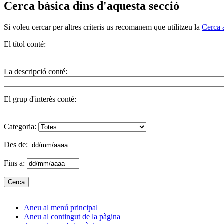
Cerca bàsica dins d'aquesta secció
Si voleu cercar per altres criteris us recomanem que utilitzeu la
Cerca 
El títol conté:
La descripció conté:
El grup d'interès conté:
Categoria:
Des de:
Fins a:
Aneu al menú principal
Aneu al contingut de la pàgina