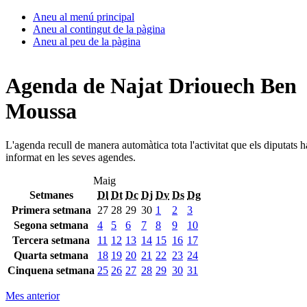
Aneu al menú principal
Aneu al contingut de la pàgina
Aneu al peu de la pàgina
Agenda de Najat Driouech Ben
Moussa
L'agenda recull de manera automàtica tota l'activitat que els diputats 
informat en les seves agendes.
Maig
Setmanes
Dl
Dt
Dc
Dj
Dv
Ds
Dg
Primera setmana
27
28
29
30
1
2
3
Segona setmana
4
5
6
7
8
9
10
Tercera setmana
11
12
13
14
15
16
17
Quarta setmana
18
19
20
21
22
23
24
Cinquena setmana
25
26
27
28
29
30
31
Mes anterior