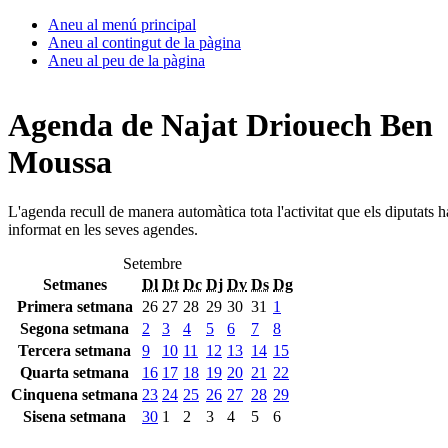
Aneu al menú principal
Aneu al contingut de la pàgina
Aneu al peu de la pàgina
Agenda de Najat Driouech Ben
Moussa
L'agenda recull de manera automàtica tota l'activitat que els diputats 
informat en les seves agendes.
Setembre
Setmanes
Dl
Dt
Dc
Dj
Dv
Ds
Dg
Primera setmana
26
27
28
29
30
31
1
Segona setmana
2
3
4
5
6
7
8
Tercera setmana
9
10
11
12
13
14
15
Quarta setmana
16
17
18
19
20
21
22
Cinquena setmana
23
24
25
26
27
28
29
Sisena setmana
30
1
2
3
4
5
6