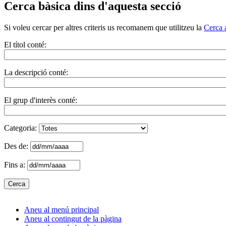
Cerca bàsica dins d'aquesta secció
Si voleu cercar per altres criteris us recomanem que utilitzeu la
Cerca 
El títol conté:
La descripció conté:
El grup d'interès conté:
Categoria:
Des de:
Fins a:
Aneu al menú principal
Aneu al contingut de la pàgina