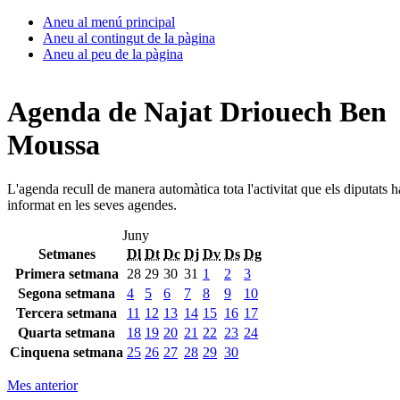
Aneu al menú principal
Aneu al contingut de la pàgina
Aneu al peu de la pàgina
Agenda de Najat Driouech Ben
Moussa
L'agenda recull de manera automàtica tota l'activitat que els diputats 
informat en les seves agendes.
Juny
Setmanes
Dl
Dt
Dc
Dj
Dv
Ds
Dg
Primera setmana
28
29
30
31
1
2
3
Segona setmana
4
5
6
7
8
9
10
Tercera setmana
11
12
13
14
15
16
17
Quarta setmana
18
19
20
21
22
23
24
Cinquena setmana
25
26
27
28
29
30
Mes anterior