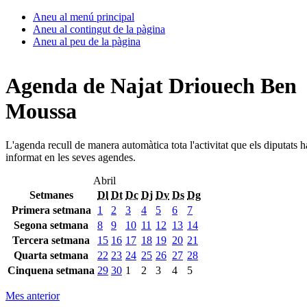
Aneu al menú principal
Aneu al contingut de la pàgina
Aneu al peu de la pàgina
Agenda de Najat Driouech Ben
Moussa
L'agenda recull de manera automàtica tota l'activitat que els diputats 
informat en les seves agendes.
Abril
Setmanes
Dl
Dt
Dc
Dj
Dv
Ds
Dg
Primera setmana
1
2
3
4
5
6
7
Segona setmana
8
9
10
11
12
13
14
Tercera setmana
15
16
17
18
19
20
21
Quarta setmana
22
23
24
25
26
27
28
Cinquena setmana
29
30
1
2
3
4
5
Mes anterior