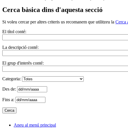
Cerca bàsica dins d'aquesta secció
Si voleu cercar per altres criteris us recomanem que utilitzeu la
Cerca 
El títol conté:
La descripció conté:
El grup d'interès conté:
Categoria:
Des de:
Fins a:
Aneu al menú principal