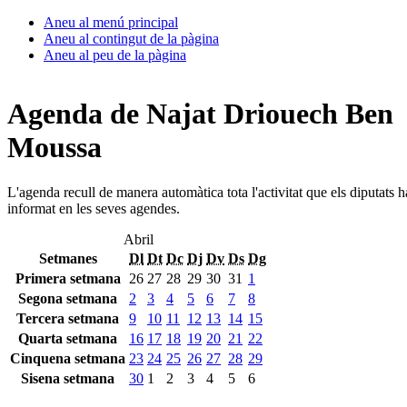
Aneu al menú principal
Aneu al contingut de la pàgina
Aneu al peu de la pàgina
Agenda de Najat Driouech Ben
Moussa
L'agenda recull de manera automàtica tota l'activitat que els diputats 
informat en les seves agendes.
Abril
Setmanes
Dl
Dt
Dc
Dj
Dv
Ds
Dg
Primera setmana
26
27
28
29
30
31
1
Segona setmana
2
3
4
5
6
7
8
Tercera setmana
9
10
11
12
13
14
15
Quarta setmana
16
17
18
19
20
21
22
Cinquena setmana
23
24
25
26
27
28
29
Sisena setmana
30
1
2
3
4
5
6