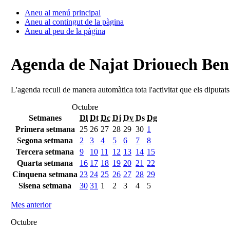
Aneu al menú principal
Aneu al contingut de la pàgina
Aneu al peu de la pàgina
Agenda de Najat Driouech Be
L'agenda recull de manera automàtica tota l'activitat que els diputat
Octubre
Setmanes
Dl
Dt
Dc
Dj
Dv
Ds
Dg
Primera setmana
25
26
27
28
29
30
1
Segona setmana
2
3
4
5
6
7
8
Tercera setmana
9
10
11
12
13
14
15
Quarta setmana
16
17
18
19
20
21
22
Cinquena setmana
23
24
25
26
27
28
29
Sisena setmana
30
31
1
2
3
4
5
Mes anterior
Octubre