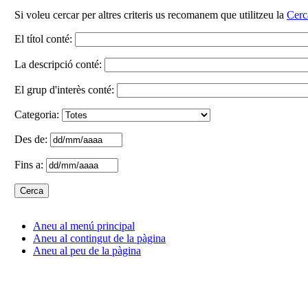
Si voleu cercar per altres criteris us recomanem que utilitzeu la
Cerc
El títol conté:
La descripció conté:
El grup d'interès conté:
Categoria:
Des de:
Fins a:
Aneu al menú principal
Aneu al contingut de la pàgina
Aneu al peu de la pàgina