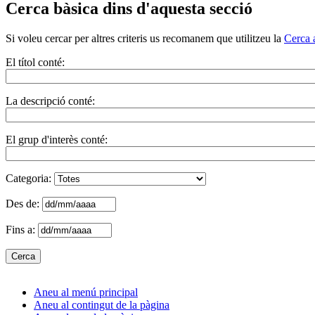
Cerca bàsica dins d'aquesta secció
Si voleu cercar per altres criteris us recomanem que utilitzeu la
Cerca 
El títol conté:
La descripció conté:
El grup d'interès conté:
Categoria:
Des de:
Fins a:
Aneu al menú principal
Aneu al contingut de la pàgina