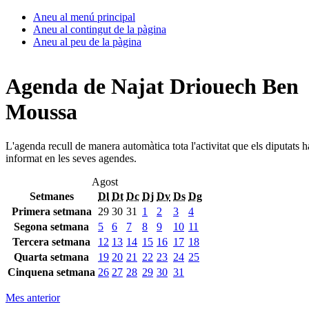
Aneu al menú principal
Aneu al contingut de la pàgina
Aneu al peu de la pàgina
Agenda de Najat Driouech Ben
Moussa
L'agenda recull de manera automàtica tota l'activitat que els diputats 
informat en les seves agendes.
Agost
Setmanes
Dl
Dt
Dc
Dj
Dv
Ds
Dg
Primera setmana
29
30
31
1
2
3
4
Segona setmana
5
6
7
8
9
10
11
Tercera setmana
12
13
14
15
16
17
18
Quarta setmana
19
20
21
22
23
24
25
Cinquena setmana
26
27
28
29
30
31
Mes anterior