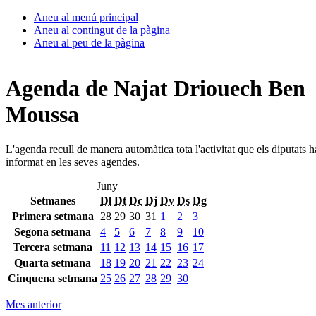
Aneu al menú principal
Aneu al contingut de la pàgina
Aneu al peu de la pàgina
Agenda de Najat Driouech Ben
Moussa
L'agenda recull de manera automàtica tota l'activitat que els diputats 
informat en les seves agendes.
Juny
Setmanes
Dl
Dt
Dc
Dj
Dv
Ds
Dg
Primera setmana
28
29
30
31
1
2
3
Segona setmana
4
5
6
7
8
9
10
Tercera setmana
11
12
13
14
15
16
17
Quarta setmana
18
19
20
21
22
23
24
Cinquena setmana
25
26
27
28
29
30
Mes anterior