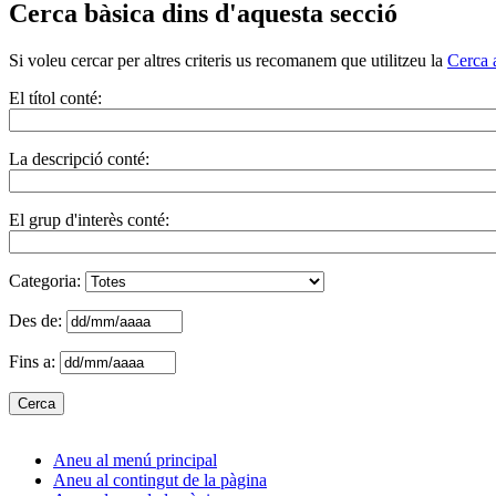
Cerca bàsica dins d'aquesta secció
Si voleu cercar per altres criteris us recomanem que utilitzeu la
Cerca 
El títol conté:
La descripció conté:
El grup d'interès conté:
Categoria:
Des de:
Fins a:
Aneu al menú principal
Aneu al contingut de la pàgina