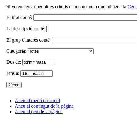
Si voleu cercar per altres criteris us recomanem que utilitzeu la
Cerc
El títol conté:
La descripció conté:
El grup d'interès conté:
Categoria:
Des de:
Fins a:
Aneu al menú principal
Aneu al contingut de la pàgina
Aneu al peu de la pàgina