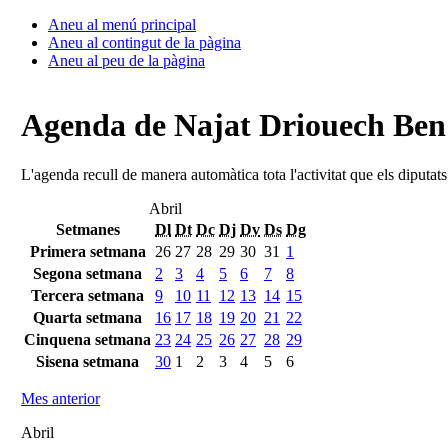
Aneu al menú principal
Aneu al contingut de la pàgina
Aneu al peu de la pàgina
Agenda de Najat Driouech Be
L'agenda recull de manera automàtica tota l'activitat que els diputat
Abril
Setmanes
Dl
Dt
Dc
Dj
Dv
Ds
Dg
Primera setmana
26
27
28
29
30
31
1
Segona setmana
2
3
4
5
6
7
8
Tercera setmana
9
10
11
12
13
14
15
Quarta setmana
16
17
18
19
20
21
22
Cinquena setmana
23
24
25
26
27
28
29
Sisena setmana
30
1
2
3
4
5
6
Mes anterior
Abril