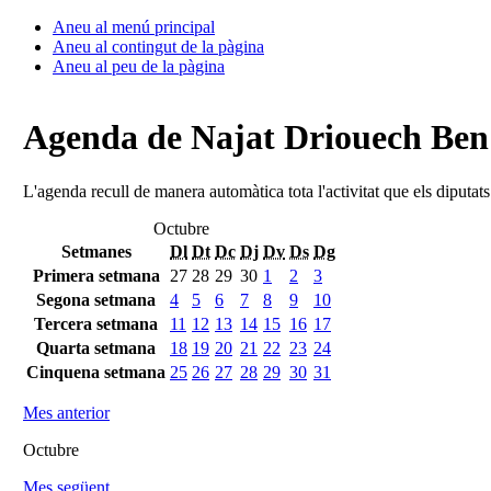
Aneu al menú principal
Aneu al contingut de la pàgina
Aneu al peu de la pàgina
Agenda de Najat Driouech Be
L'agenda recull de manera automàtica tota l'activitat que els diputat
Octubre
Setmanes
Dl
Dt
Dc
Dj
Dv
Ds
Dg
Primera setmana
27
28
29
30
1
2
3
Segona setmana
4
5
6
7
8
9
10
Tercera setmana
11
12
13
14
15
16
17
Quarta setmana
18
19
20
21
22
23
24
Cinquena setmana
25
26
27
28
29
30
31
Mes anterior
Octubre
Mes següent