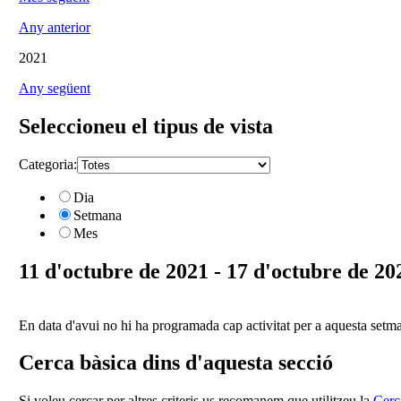
Any anterior
2021
Any següent
Seleccioneu el tipus de vista
Categoria:
Dia
Setmana
Mes
11 d'octubre de 2021 - 17 d'octubre de 20
En data d'avui no hi ha programada cap activitat per a aquesta setm
Cerca bàsica dins d'aquesta secció
Si voleu cercar per altres criteris us recomanem que utilitzeu la
Cerc