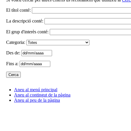
El títol conté:
La descripció conté:
El grup d'interès conté:
Categoria:
Des de:
Fins a:
Aneu al menú principal
Aneu al contingut de la pàgina
Aneu al peu de la pàgina