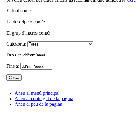
El títol conté:
La descripció conté:
El grup d'interès conté:
Categoria:
Des de:
Fins a:
Aneu al menú principal
Aneu al contingut de la pàgina
Aneu al peu de la pàgina