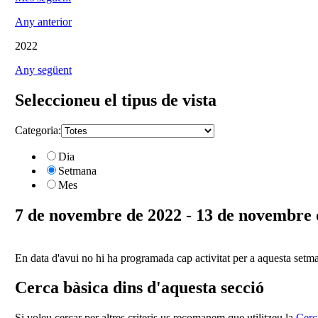
Any anterior
2022
Any següent
Seleccioneu el tipus de vista
Categoria:
Dia
Setmana
Mes
7 de novembre de 2022 - 13 de novembre 
En data d'avui no hi ha programada cap activitat per a aquesta setm
Cerca bàsica dins d'aquesta secció
Si voleu cercar per altres criteris us recomanem que utilitzeu la
Cerc