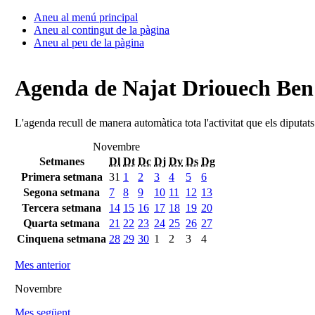
Aneu al menú principal
Aneu al contingut de la pàgina
Aneu al peu de la pàgina
Agenda de Najat Driouech Be
L'agenda recull de manera automàtica tota l'activitat que els diputat
Novembre
Setmanes
Dl
Dt
Dc
Dj
Dv
Ds
Dg
Primera setmana
31
1
2
3
4
5
6
Segona setmana
7
8
9
10
11
12
13
Tercera setmana
14
15
16
17
18
19
20
Quarta setmana
21
22
23
24
25
26
27
Cinquena setmana
28
29
30
1
2
3
4
Mes anterior
Novembre
Mes següent