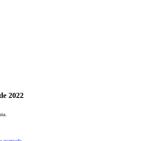
de 2022
ana.
a avançada