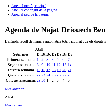
Aneu al menú principal
Aneu al contingut de la pàgina
Aneu al peu de la pàgina
Agenda de Najat Driouech Be
L'agenda recull de manera automàtica tota l'activitat que els diputat
Abril
Setmanes
Dl
Dt
Dc
Dj
Dv
Ds
Dg
Primera setmana
1
2
3
4
5
6
7
Segona setmana
8
9
10
11
12
13
14
Tercera setmana
15
16
17
18
19
20
21
Quarta setmana
22
23
24
25
26
27
28
Cinquena setmana
29
30
1
2
3
4
5
Mes anterior
Abril
Mes següent