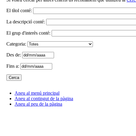
El títol conté:
La descripció conté:
El grup d'interès conté:
Categoria:
Des de:
Fins a:
Aneu al menú principal
Aneu al contingut de la pàgina
Aneu al peu de la pàgina