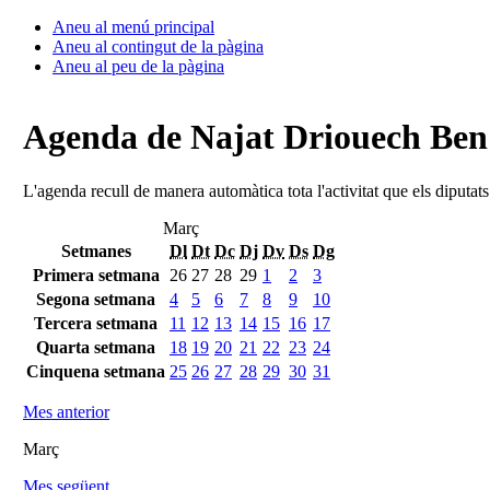
Aneu al menú principal
Aneu al contingut de la pàgina
Aneu al peu de la pàgina
Agenda de Najat Driouech Be
L'agenda recull de manera automàtica tota l'activitat que els diputat
Març
Setmanes
Dl
Dt
Dc
Dj
Dv
Ds
Dg
Primera setmana
26
27
28
29
1
2
3
Segona setmana
4
5
6
7
8
9
10
Tercera setmana
11
12
13
14
15
16
17
Quarta setmana
18
19
20
21
22
23
24
Cinquena setmana
25
26
27
28
29
30
31
Mes anterior
Març
Mes següent