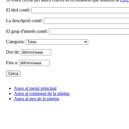
El títol conté:
La descripció conté:
El grup d'interès conté:
Categoria:
Des de:
Fins a:
Aneu al menú principal
Aneu al contingut de la pàgina
Aneu al peu de la pàgina