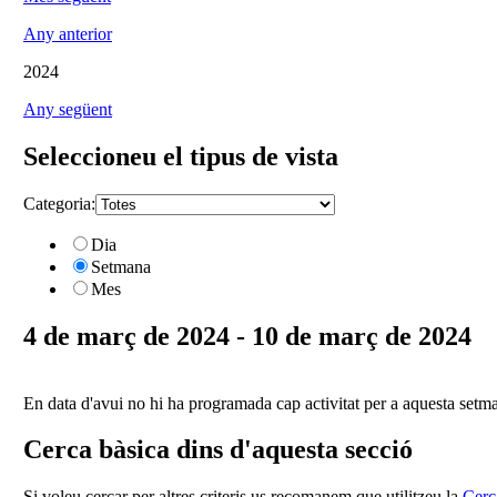
Any anterior
2024
Any següent
Seleccioneu el tipus de vista
Categoria:
Dia
Setmana
Mes
4 de març de 2024 - 10 de març de 2024
En data d'avui no hi ha programada cap activitat per a aquesta setm
Cerca bàsica dins d'aquesta secció
Si voleu cercar per altres criteris us recomanem que utilitzeu la
Cerc