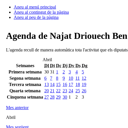
Aneu al menú principal
Aneu al contingut de la pàgina
Aneu al peu de la pàgina
Agenda de Najat Driouech Be
L'agenda recull de manera automàtica tota l'activitat que els diputat
Abril
Setmanes
Dl
Dt
Dc
Dj
Dv
Ds
Dg
Primera setmana
30
31
1
2
3
4
5
Segona setmana
6
7
8
9
10
11
12
Tercera setmana
13
14
15
16
17
18
19
Quarta setmana
20
21
22
23
24
25
26
Cinquena setmana
27
28
29
30
1
2
3
Mes anterior
Abril
Mes següent