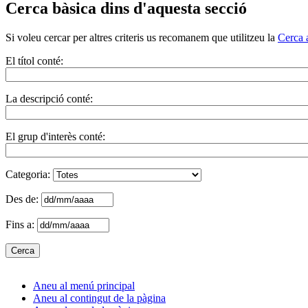
Cerca bàsica dins d'aquesta secció
Si voleu cercar per altres criteris us recomanem que utilitzeu la
Cerca 
El títol conté:
La descripció conté:
El grup d'interès conté:
Categoria:
Des de:
Fins a:
Aneu al menú principal
Aneu al contingut de la pàgina