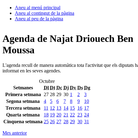
Aneu al menú principal
Aneu al contingut de la pàgina
Aneu al peu de la pàgina
Agenda de Najat Driouech Ben
Moussa
L'agenda recull de manera automàtica tota l'activitat que els diputats 
informat en les seves agendes.
Octubre
Setmanes
Dl
Dt
Dc
Dj
Dv
Ds
Dg
Primera setmana
27
28
29
30
1
2
3
Segona setmana
4
5
6
7
8
9
10
Tercera setmana
11
12
13
14
15
16
17
Quarta setmana
18
19
20
21
22
23
24
Cinquena setmana
25
26
27
28
29
30
31
Mes anterior