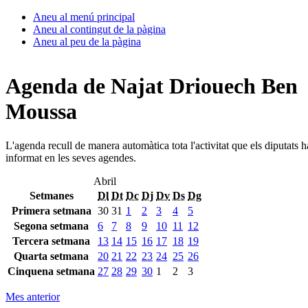
Aneu al menú principal
Aneu al contingut de la pàgina
Aneu al peu de la pàgina
Agenda de Najat Driouech Ben
Moussa
L'agenda recull de manera automàtica tota l'activitat que els diputats 
informat en les seves agendes.
Abril
Setmanes
Dl
Dt
Dc
Dj
Dv
Ds
Dg
Primera setmana
30
31
1
2
3
4
5
Segona setmana
6
7
8
9
10
11
12
Tercera setmana
13
14
15
16
17
18
19
Quarta setmana
20
21
22
23
24
25
26
Cinquena setmana
27
28
29
30
1
2
3
Mes anterior