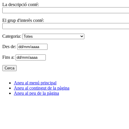
La descripció conté:
El grup d'interès conté:
Categoria:
Des de:
Fins a:
Aneu al menú principal
Aneu al contingut de la pàgina
Aneu al peu de la pàgina