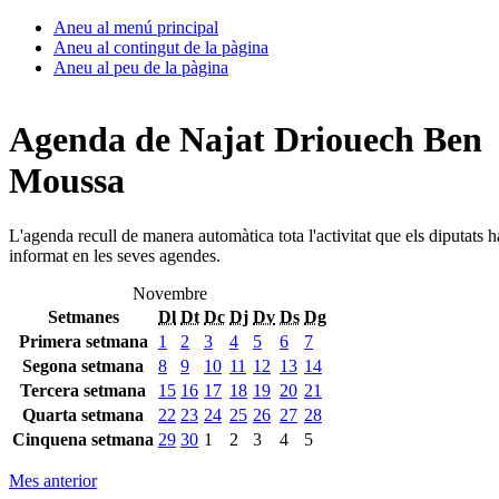
Aneu al menú principal
Aneu al contingut de la pàgina
Aneu al peu de la pàgina
Agenda de Najat Driouech Ben
Moussa
L'agenda recull de manera automàtica tota l'activitat que els diputats 
informat en les seves agendes.
Novembre
Setmanes
Dl
Dt
Dc
Dj
Dv
Ds
Dg
Primera setmana
1
2
3
4
5
6
7
Segona setmana
8
9
10
11
12
13
14
Tercera setmana
15
16
17
18
19
20
21
Quarta setmana
22
23
24
25
26
27
28
Cinquena setmana
29
30
1
2
3
4
5
Mes anterior