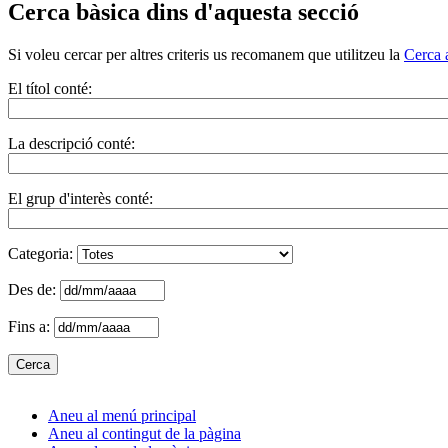
Cerca bàsica dins d'aquesta secció
Si voleu cercar per altres criteris us recomanem que utilitzeu la
Cerca 
El títol conté:
La descripció conté:
El grup d'interès conté:
Categoria:
Des de:
Fins a:
Aneu al menú principal
Aneu al contingut de la pàgina