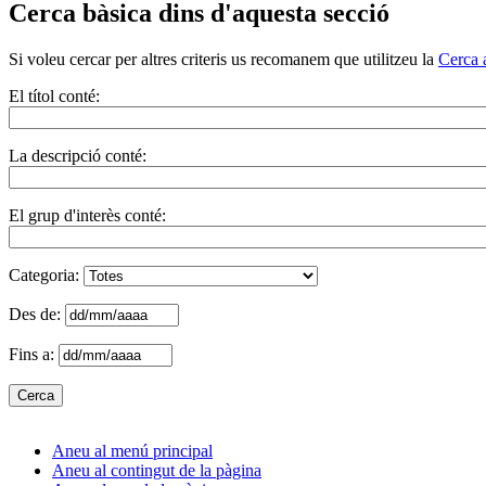
Cerca bàsica dins d'aquesta secció
Si voleu cercar per altres criteris us recomanem que utilitzeu la
Cerca 
El títol conté:
La descripció conté:
El grup d'interès conté:
Categoria:
Des de:
Fins a:
Aneu al menú principal
Aneu al contingut de la pàgina