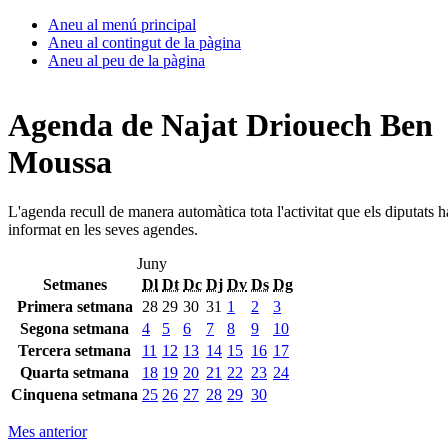
Aneu al menú principal
Aneu al contingut de la pàgina
Aneu al peu de la pàgina
Agenda de Najat Driouech Ben
Moussa
L'agenda recull de manera automàtica tota l'activitat que els diputats 
informat en les seves agendes.
Juny
Setmanes
Dl
Dt
Dc
Dj
Dv
Ds
Dg
Primera setmana
28
29
30
31
1
2
3
Segona setmana
4
5
6
7
8
9
10
Tercera setmana
11
12
13
14
15
16
17
Quarta setmana
18
19
20
21
22
23
24
Cinquena setmana
25
26
27
28
29
30
Mes anterior