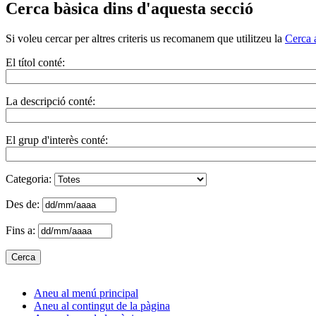
Cerca bàsica dins d'aquesta secció
Si voleu cercar per altres criteris us recomanem que utilitzeu la
Cerca 
El títol conté:
La descripció conté:
El grup d'interès conté:
Categoria:
Des de:
Fins a:
Aneu al menú principal
Aneu al contingut de la pàgina