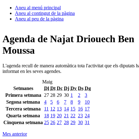
Aneu al menú principal
Aneu al contingut de la pàgina
Aneu al peu de la pàgina
Agenda de Najat Driouech Ben
Moussa
L'agenda recull de manera automàtica tota l'activitat que els diputats 
informat en les seves agendes.
Maig
Setmanes
Dl
Dt
Dc
Dj
Dv
Ds
Dg
Primera setmana
27
28
29
30
1
2
3
Segona setmana
4
5
6
7
8
9
10
Tercera setmana
11
12
13
14
15
16
17
Quarta setmana
18
19
20
21
22
23
24
Cinquena setmana
25
26
27
28
29
30
31
Mes anterior