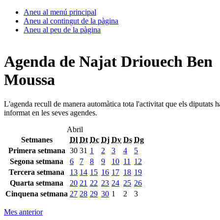
Aneu al menú principal
Aneu al contingut de la pàgina
Aneu al peu de la pàgina
Agenda de Najat Driouech Ben
Moussa
L'agenda recull de manera automàtica tota l'activitat que els diputats 
informat en les seves agendes.
Abril
Setmanes
Dl
Dt
Dc
Dj
Dv
Ds
Dg
Primera setmana
30
31
1
2
3
4
5
Segona setmana
6
7
8
9
10
11
12
Tercera setmana
13
14
15
16
17
18
19
Quarta setmana
20
21
22
23
24
25
26
Cinquena setmana
27
28
29
30
1
2
3
Mes anterior