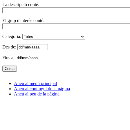
La descripció conté:
El grup d'interès conté:
Categoria:
Des de:
Fins a:
Aneu al menú principal
Aneu al contingut de la pàgina
Aneu al peu de la pàgina