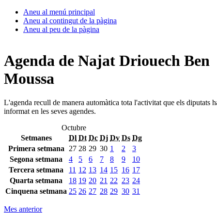
Aneu al menú principal
Aneu al contingut de la pàgina
Aneu al peu de la pàgina
Agenda de Najat Driouech Ben
Moussa
L'agenda recull de manera automàtica tota l'activitat que els diputats 
informat en les seves agendes.
Octubre
Setmanes
Dl
Dt
Dc
Dj
Dv
Ds
Dg
Primera setmana
27
28
29
30
1
2
3
Segona setmana
4
5
6
7
8
9
10
Tercera setmana
11
12
13
14
15
16
17
Quarta setmana
18
19
20
21
22
23
24
Cinquena setmana
25
26
27
28
29
30
31
Mes anterior