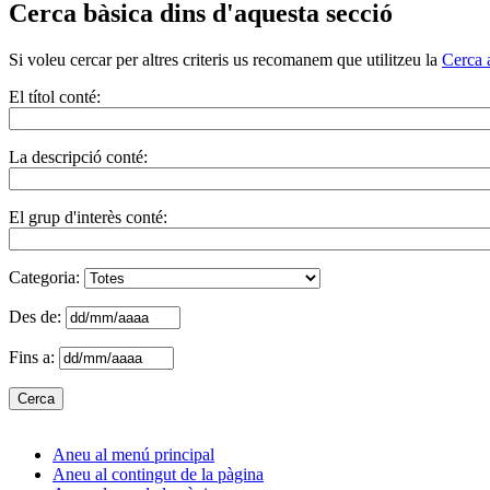
Cerca bàsica dins d'aquesta secció
Si voleu cercar per altres criteris us recomanem que utilitzeu la
Cerca 
El títol conté:
La descripció conté:
El grup d'interès conté:
Categoria:
Des de:
Fins a:
Aneu al menú principal
Aneu al contingut de la pàgina