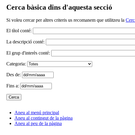
Cerca bàsica dins d'aquesta secció
Si voleu cercar per altres criteris us recomanem que utilitzeu la
Cerc
El títol conté:
La descripció conté:
El grup d'interès conté:
Categoria:
Des de:
Fins a:
Aneu al menú principal
Aneu al contingut de la pàgina
Aneu al peu de la pàgina