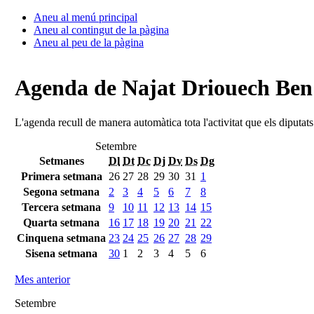
Aneu al menú principal
Aneu al contingut de la pàgina
Aneu al peu de la pàgina
Agenda de Najat Driouech Be
L'agenda recull de manera automàtica tota l'activitat que els diputat
Setembre
Setmanes
Dl
Dt
Dc
Dj
Dv
Ds
Dg
Primera setmana
26
27
28
29
30
31
1
Segona setmana
2
3
4
5
6
7
8
Tercera setmana
9
10
11
12
13
14
15
Quarta setmana
16
17
18
19
20
21
22
Cinquena setmana
23
24
25
26
27
28
29
Sisena setmana
30
1
2
3
4
5
6
Mes anterior
Setembre