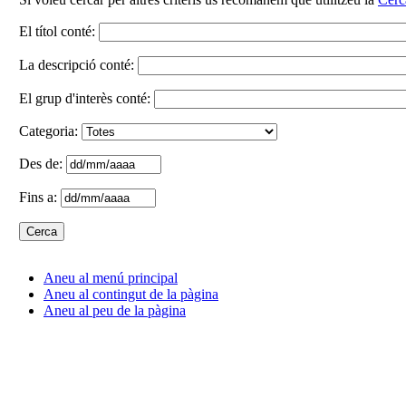
El títol conté:
La descripció conté:
El grup d'interès conté:
Categoria:
Des de:
Fins a:
Aneu al menú principal
Aneu al contingut de la pàgina
Aneu al peu de la pàgina