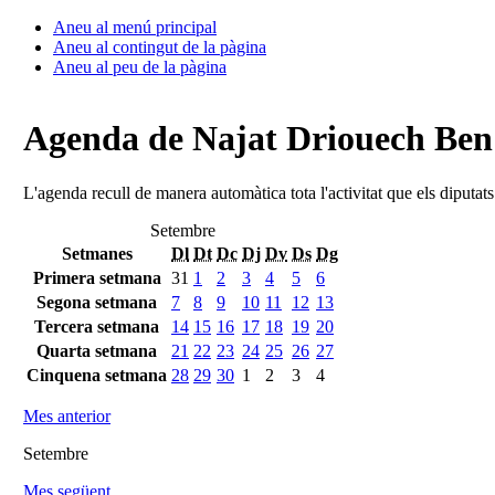
Aneu al menú principal
Aneu al contingut de la pàgina
Aneu al peu de la pàgina
Agenda de Najat Driouech Be
L'agenda recull de manera automàtica tota l'activitat que els diputat
Setembre
Setmanes
Dl
Dt
Dc
Dj
Dv
Ds
Dg
Primera setmana
31
1
2
3
4
5
6
Segona setmana
7
8
9
10
11
12
13
Tercera setmana
14
15
16
17
18
19
20
Quarta setmana
21
22
23
24
25
26
27
Cinquena setmana
28
29
30
1
2
3
4
Mes anterior
Setembre
Mes següent