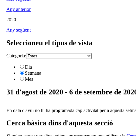
Any anterior
2020
Any següent
Seleccioneu el tipus de vista
Categoria:
Dia
Setmana
Mes
31 d'agost de 2020 - 6 de setembre de 202
En data d'avui no hi ha programada cap activitat per a aquesta setm
Cerca bàsica dins d'aquesta secció
Si voleu cercar per altres criteris us recomanem que utilitzeu la
Cerc