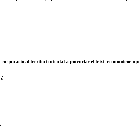
 la corporació al territori orientat a potenciar el teixit economic
ró
s