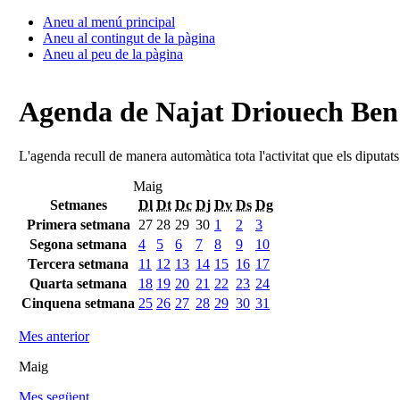
Aneu al menú principal
Aneu al contingut de la pàgina
Aneu al peu de la pàgina
Agenda de Najat Driouech Be
L'agenda recull de manera automàtica tota l'activitat que els diputat
Maig
Setmanes
Dl
Dt
Dc
Dj
Dv
Ds
Dg
Primera setmana
27
28
29
30
1
2
3
Segona setmana
4
5
6
7
8
9
10
Tercera setmana
11
12
13
14
15
16
17
Quarta setmana
18
19
20
21
22
23
24
Cinquena setmana
25
26
27
28
29
30
31
Mes anterior
Maig
Mes següent