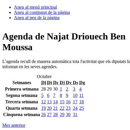
Aneu al menú principal
Aneu al contingut de la pàgina
Aneu al peu de la pàgina
Agenda de Najat Driouech Ben
Moussa
L'agenda recull de manera automàtica tota l'activitat que els diputats 
informat en les seves agendes.
Octubre
Setmanes
Dl
Dt
Dc
Dj
Dv
Ds
Dg
Primera setmana
28
29
30
1
2
3
4
Segona setmana
5
6
7
8
9
10
11
Tercera setmana
12
13
14
15
16
17
18
Quarta setmana
19
20
21
22
23
24
25
Cinquena setmana
26
27
28
29
30
31
Mes anterior