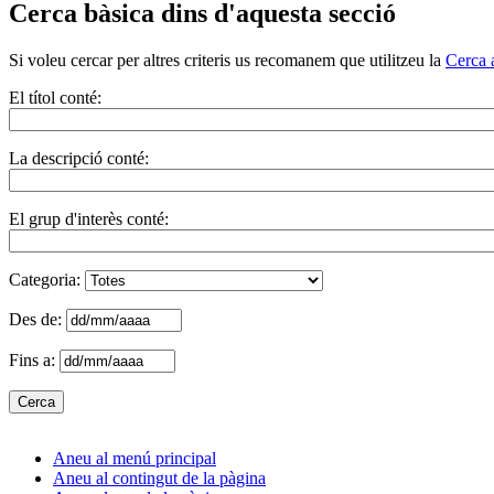
Cerca bàsica dins d'aquesta secció
Si voleu cercar per altres criteris us recomanem que utilitzeu la
Cerca 
El títol conté:
La descripció conté:
El grup d'interès conté:
Categoria:
Des de:
Fins a:
Aneu al menú principal
Aneu al contingut de la pàgina