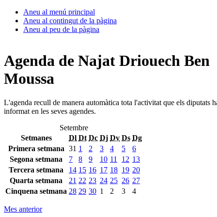
Aneu al menú principal
Aneu al contingut de la pàgina
Aneu al peu de la pàgina
Agenda de Najat Driouech Ben
Moussa
L'agenda recull de manera automàtica tota l'activitat que els diputats 
informat en les seves agendes.
Setembre
Setmanes
Dl
Dt
Dc
Dj
Dv
Ds
Dg
Primera setmana
31
1
2
3
4
5
6
Segona setmana
7
8
9
10
11
12
13
Tercera setmana
14
15
16
17
18
19
20
Quarta setmana
21
22
23
24
25
26
27
Cinquena setmana
28
29
30
1
2
3
4
Mes anterior