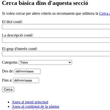
Cerca bàsica dins d'aquesta secció
Si voleu cercar per altres criteris us recomanem que utilitzeu la
Cerca 
El títol conté:
La descripció conté:
El grup d'interès conté:
Categoria:
Des de:
Fins a:
Aneu al menú principal
Aneu al contingut de la pàgina