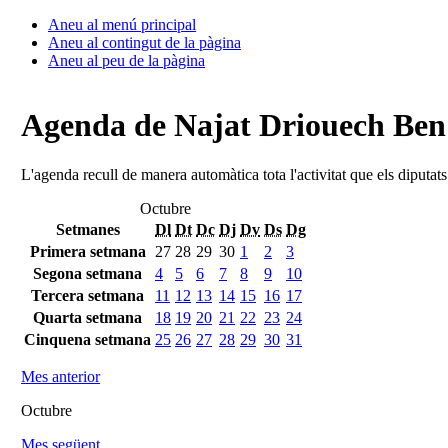
Aneu al menú principal
Aneu al contingut de la pàgina
Aneu al peu de la pàgina
Agenda de Najat Driouech Be
L'agenda recull de manera automàtica tota l'activitat que els diputat
Octubre
Setmanes
Dl
Dt
Dc
Dj
Dv
Ds
Dg
Primera setmana
27
28
29
30
1
2
3
Segona setmana
4
5
6
7
8
9
10
Tercera setmana
11
12
13
14
15
16
17
Quarta setmana
18
19
20
21
22
23
24
Cinquena setmana
25
26
27
28
29
30
31
Mes anterior
Octubre
Mes següent