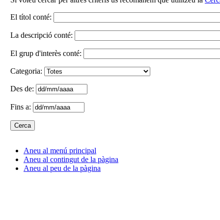
El títol conté:
La descripció conté:
El grup d'interès conté:
Categoria:
Des de:
Fins a:
Aneu al menú principal
Aneu al contingut de la pàgina
Aneu al peu de la pàgina