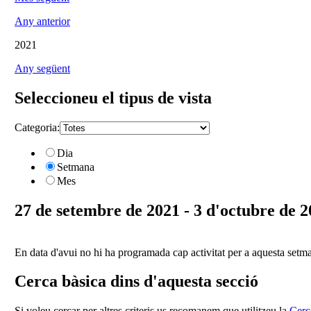
Any anterior
2021
Any següent
Seleccioneu el tipus de vista
Categoria:
Dia
Setmana
Mes
27 de setembre de 2021 - 3 d'octubre de 
En data d'avui no hi ha programada cap activitat per a aquesta setm
Cerca bàsica dins d'aquesta secció
Si voleu cercar per altres criteris us recomanem que utilitzeu la
Cerc