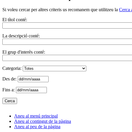
Si voleu cercar per altres criteris us recomanem que utilitzeu la
Cerca 
El títol conté:
La descripció conté:
El grup d'interès conté:
Categoria:
Des de:
Fins a:
Aneu al menú principal
Aneu al contingut de la pàgina
Aneu al peu de la pàgina