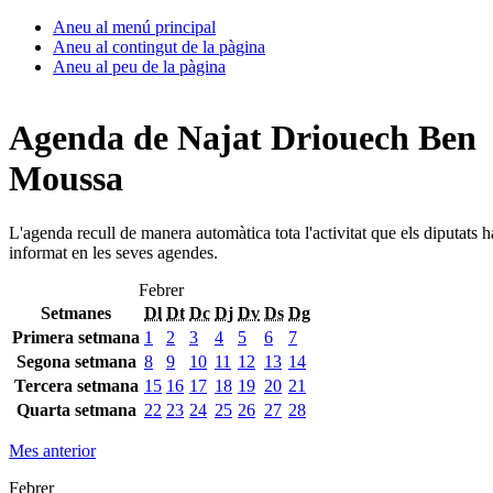
Aneu al menú principal
Aneu al contingut de la pàgina
Aneu al peu de la pàgina
Agenda de Najat Driouech Ben
Moussa
L'agenda recull de manera automàtica tota l'activitat que els diputats 
informat en les seves agendes.
Febrer
Setmanes
Dl
Dt
Dc
Dj
Dv
Ds
Dg
Primera setmana
1
2
3
4
5
6
7
Segona setmana
8
9
10
11
12
13
14
Tercera setmana
15
16
17
18
19
20
21
Quarta setmana
22
23
24
25
26
27
28
Mes anterior
Febrer