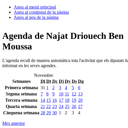
Aneu al menú principal
Aneu al contingut de la pàgina
Aneu al peu de la pàgina
Agenda de Najat Driouech Ben
Moussa
L'agenda recull de manera automàtica tota l'activitat que els diputats 
informat en les seves agendes.
Novembre
Setmanes
Dl
Dt
Dc
Dj
Dv
Ds
Dg
Primera setmana
31
1
2
3
4
5
6
Segona setmana
7
8
9
10
11
12
13
Tercera setmana
14
15
16
17
18
19
20
Quarta setmana
21
22
23
24
25
26
27
Cinquena setmana
28
29
30
1
2
3
4
Mes anterior