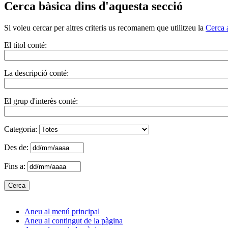
Cerca bàsica dins d'aquesta secció
Si voleu cercar per altres criteris us recomanem que utilitzeu la
Cerca 
El títol conté:
La descripció conté:
El grup d'interès conté:
Categoria:
Des de:
Fins a:
Aneu al menú principal
Aneu al contingut de la pàgina