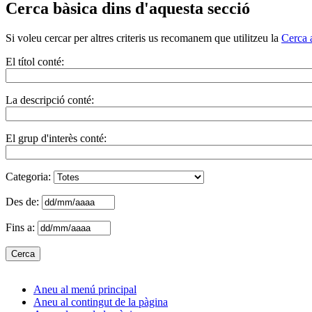
Cerca bàsica dins d'aquesta secció
Si voleu cercar per altres criteris us recomanem que utilitzeu la
Cerca 
El títol conté:
La descripció conté:
El grup d'interès conté:
Categoria:
Des de:
Fins a:
Aneu al menú principal
Aneu al contingut de la pàgina