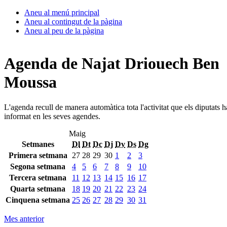
Aneu al menú principal
Aneu al contingut de la pàgina
Aneu al peu de la pàgina
Agenda de Najat Driouech Ben
Moussa
L'agenda recull de manera automàtica tota l'activitat que els diputats 
informat en les seves agendes.
Maig
Setmanes
Dl
Dt
Dc
Dj
Dv
Ds
Dg
Primera setmana
27
28
29
30
1
2
3
Segona setmana
4
5
6
7
8
9
10
Tercera setmana
11
12
13
14
15
16
17
Quarta setmana
18
19
20
21
22
23
24
Cinquena setmana
25
26
27
28
29
30
31
Mes anterior