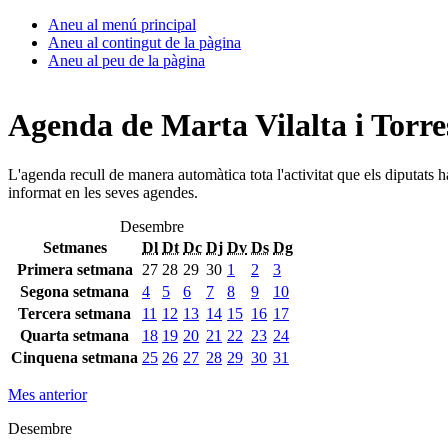
Aneu al menú principal
Aneu al contingut de la pàgina
Aneu al peu de la pàgina
Agenda de Marta Vilalta i Torre
L'agenda recull de manera automàtica tota l'activitat que els diputats 
informat en les seves agendes.
Desembre
Setmanes
Dl
Dt
Dc
Dj
Dv
Ds
Dg
Primera setmana
27
28
29
30
1
2
3
Segona setmana
4
5
6
7
8
9
10
Tercera setmana
11
12
13
14
15
16
17
Quarta setmana
18
19
20
21
22
23
24
Cinquena setmana
25
26
27
28
29
30
31
Mes anterior
Desembre