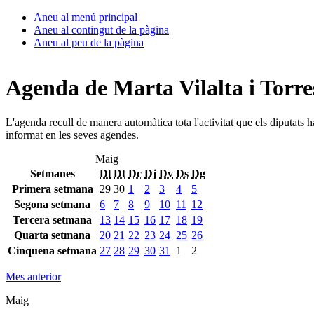
Aneu al menú principal
Aneu al contingut de la pàgina
Aneu al peu de la pàgina
Agenda de Marta Vilalta i Torre
L'agenda recull de manera automàtica tota l'activitat que els diputats 
informat en les seves agendes.
Maig
Setmanes
Dl
Dt
Dc
Dj
Dv
Ds
Dg
Primera setmana
29
30
1
2
3
4
5
Segona setmana
6
7
8
9
10
11
12
Tercera setmana
13
14
15
16
17
18
19
Quarta setmana
20
21
22
23
24
25
26
Cinquena setmana
27
28
29
30
31
1
2
Mes anterior
Maig