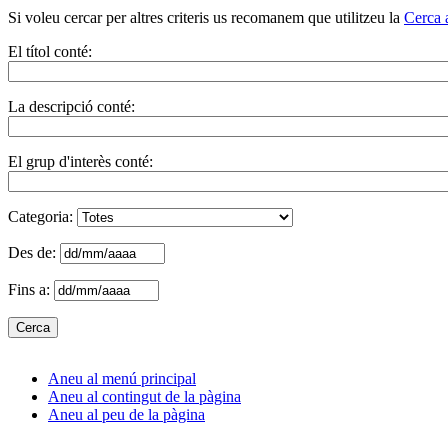
Si voleu cercar per altres criteris us recomanem que utilitzeu la
Cerca 
El títol conté:
La descripció conté:
El grup d'interès conté:
Categoria:
Des de:
Fins a:
Aneu al menú principal
Aneu al contingut de la pàgina
Aneu al peu de la pàgina