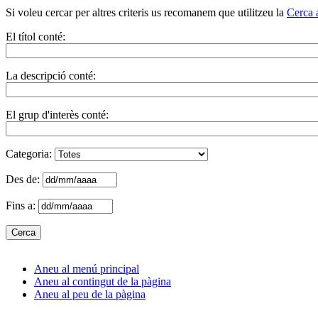
Si voleu cercar per altres criteris us recomanem que utilitzeu la
Cerca 
El títol conté:
La descripció conté:
El grup d'interès conté:
Categoria:
Des de:
Fins a:
Aneu al menú principal
Aneu al contingut de la pàgina
Aneu al peu de la pàgina