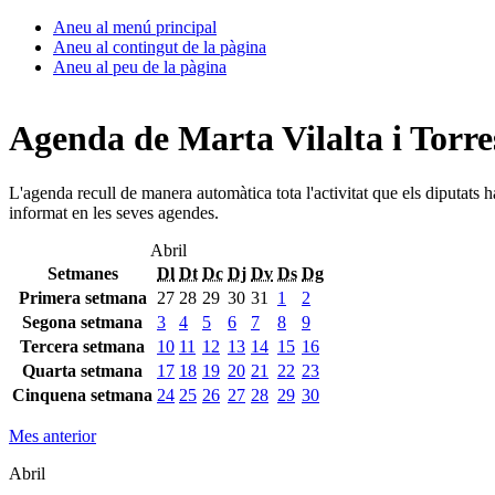
Aneu al menú principal
Aneu al contingut de la pàgina
Aneu al peu de la pàgina
Agenda de Marta Vilalta i Torre
L'agenda recull de manera automàtica tota l'activitat que els diputats 
informat en les seves agendes.
Abril
Setmanes
Dl
Dt
Dc
Dj
Dv
Ds
Dg
Primera setmana
27
28
29
30
31
1
2
Segona setmana
3
4
5
6
7
8
9
Tercera setmana
10
11
12
13
14
15
16
Quarta setmana
17
18
19
20
21
22
23
Cinquena setmana
24
25
26
27
28
29
30
Mes anterior
Abril