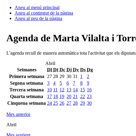
Aneu al menú principal
Aneu al contingut de la pàgina
Aneu al peu de la pàgina
Agenda de Marta Vilalta i Torr
L'agenda recull de manera automàtica tota l'activitat que els diputat
Abril
Setmanes
Dl
Dt
Dc
Dj
Dv
Ds
Dg
Primera setmana
27
28
29
30
31
1
2
Segona setmana
3
4
5
6
7
8
9
Tercera setmana
10
11
12
13
14
15
16
Quarta setmana
17
18
19
20
21
22
23
Cinquena setmana
24
25
26
27
28
29
30
Mes anterior
Abril
Mes següent