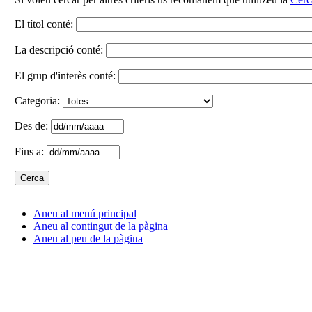
El títol conté:
La descripció conté:
El grup d'interès conté:
Categoria:
Des de:
Fins a:
Aneu al menú principal
Aneu al contingut de la pàgina
Aneu al peu de la pàgina