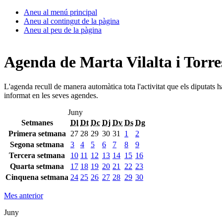
Aneu al menú principal
Aneu al contingut de la pàgina
Aneu al peu de la pàgina
Agenda de Marta Vilalta i Torre
L'agenda recull de manera automàtica tota l'activitat que els diputats 
informat en les seves agendes.
Juny
Setmanes
Dl
Dt
Dc
Dj
Dv
Ds
Dg
Primera setmana
27
28
29
30
31
1
2
Segona setmana
3
4
5
6
7
8
9
Tercera setmana
10
11
12
13
14
15
16
Quarta setmana
17
18
19
20
21
22
23
Cinquena setmana
24
25
26
27
28
29
30
Mes anterior
Juny