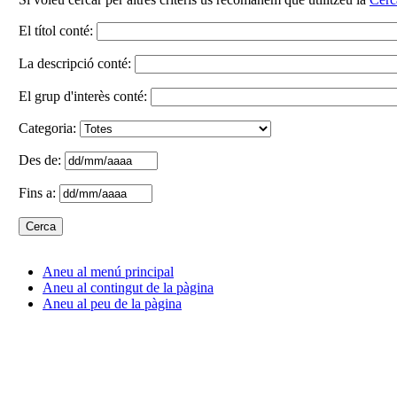
El títol conté:
La descripció conté:
El grup d'interès conté:
Categoria:
Des de:
Fins a:
Aneu al menú principal
Aneu al contingut de la pàgina
Aneu al peu de la pàgina