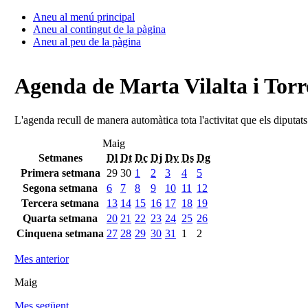
Aneu al menú principal
Aneu al contingut de la pàgina
Aneu al peu de la pàgina
Agenda de Marta Vilalta i Torr
L'agenda recull de manera automàtica tota l'activitat que els diputat
Maig
Setmanes
Dl
Dt
Dc
Dj
Dv
Ds
Dg
Primera setmana
29
30
1
2
3
4
5
Segona setmana
6
7
8
9
10
11
12
Tercera setmana
13
14
15
16
17
18
19
Quarta setmana
20
21
22
23
24
25
26
Cinquena setmana
27
28
29
30
31
1
2
Mes anterior
Maig
Mes següent