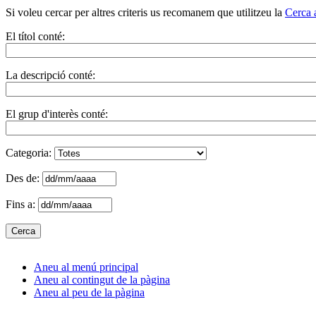
Si voleu cercar per altres criteris us recomanem que utilitzeu la
Cerca 
El títol conté:
La descripció conté:
El grup d'interès conté:
Categoria:
Des de:
Fins a:
Aneu al menú principal
Aneu al contingut de la pàgina
Aneu al peu de la pàgina