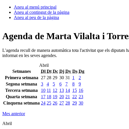
Aneu al menú principal
Aneu al contingut de la pàgina
Aneu al peu de la pàgina
Agenda de Marta Vilalta i Torre
L'agenda recull de manera automàtica tota l'activitat que els diputats 
informat en les seves agendes.
Abril
Setmanes
Dl
Dt
Dc
Dj
Dv
Ds
Dg
Primera setmana
27
28
29
30
31
1
2
Segona setmana
3
4
5
6
7
8
9
Tercera setmana
10
11
12
13
14
15
16
Quarta setmana
17
18
19
20
21
22
23
Cinquena setmana
24
25
26
27
28
29
30
Mes anterior
Abril