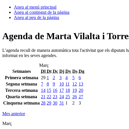
Aneu al menú principal
Aneu al contingut de la pàgina
Aneu al peu de la pàgina
Agenda de Marta Vilalta i Torre
L'agenda recull de manera automàtica tota l'activitat que els diputats 
informat en les seves agendes.
Març
Setmanes
Dl
Dt
Dc
Dj
Dv
Ds
Dg
Primera setmana
29
1
2
3
4
5
6
Segona setmana
7
8
9
10
11
12
13
Tercera setmana
14
15
16
17
18
19
20
Quarta setmana
21
22
23
24
25
26
27
Cinquena setmana
28
29
30
31
1
2
3
Mes anterior
Març