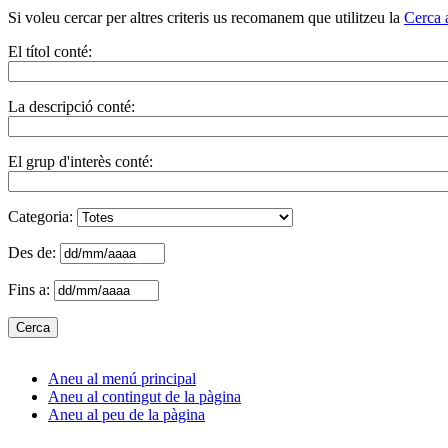
Si voleu cercar per altres criteris us recomanem que utilitzeu la
Cerca 
El títol conté:
La descripció conté:
El grup d'interès conté:
Categoria:
Des de:
Fins a:
Aneu al menú principal
Aneu al contingut de la pàgina
Aneu al peu de la pàgina