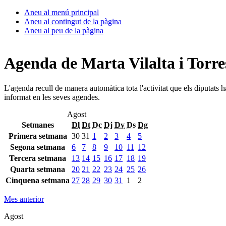
Aneu al menú principal
Aneu al contingut de la pàgina
Aneu al peu de la pàgina
Agenda de Marta Vilalta i Torre
L'agenda recull de manera automàtica tota l'activitat que els diputats 
informat en les seves agendes.
Agost
Setmanes
Dl
Dt
Dc
Dj
Dv
Ds
Dg
Primera setmana
30
31
1
2
3
4
5
Segona setmana
6
7
8
9
10
11
12
Tercera setmana
13
14
15
16
17
18
19
Quarta setmana
20
21
22
23
24
25
26
Cinquena setmana
27
28
29
30
31
1
2
Mes anterior
Agost