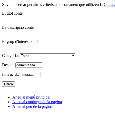
Si voleu cercar per altres criteris us recomanem que utilitzeu la
Cerca 
El títol conté:
La descripció conté:
El grup d'interès conté:
Categoria:
Des de:
Fins a:
Aneu al menú principal
Aneu al contingut de la pàgina
Aneu al peu de la pàgina