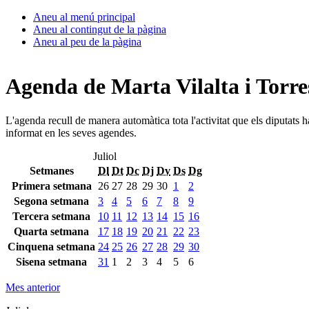
Aneu al menú principal
Aneu al contingut de la pàgina
Aneu al peu de la pàgina
Agenda de Marta Vilalta i Torre
L'agenda recull de manera automàtica tota l'activitat que els diputats 
informat en les seves agendes.
Juliol
Setmanes
Dl
Dt
Dc
Dj
Dv
Ds
Dg
Primera setmana
26
27
28
29
30
1
2
Segona setmana
3
4
5
6
7
8
9
Tercera setmana
10
11
12
13
14
15
16
Quarta setmana
17
18
19
20
21
22
23
Cinquena setmana
24
25
26
27
28
29
30
Sisena setmana
31
1
2
3
4
5
6
Mes anterior