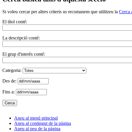
Si voleu cercar per altres criteris us recomanem que utilitzeu la
Cerca 
El títol conté:
La descripció conté:
El grup d'interès conté:
Categoria:
Des de:
Fins a:
Aneu al menú principal
Aneu al contingut de la pàgina
Aneu al peu de la pàgina