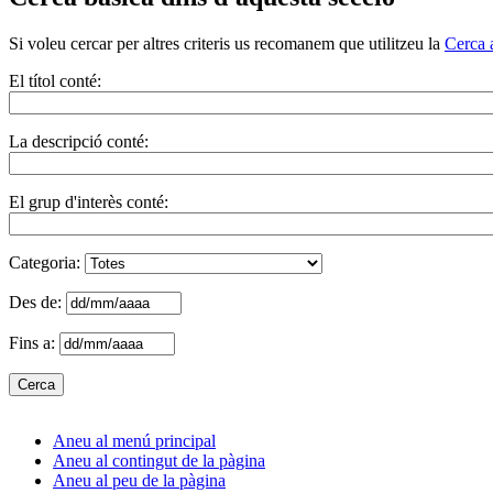
Si voleu cercar per altres criteris us recomanem que utilitzeu la
Cerca 
El títol conté:
La descripció conté:
El grup d'interès conté:
Categoria:
Des de:
Fins a:
Aneu al menú principal
Aneu al contingut de la pàgina
Aneu al peu de la pàgina