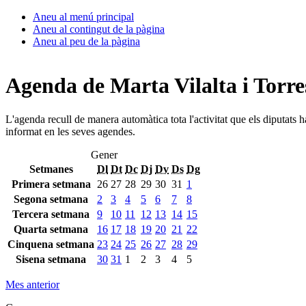
Aneu al menú principal
Aneu al contingut de la pàgina
Aneu al peu de la pàgina
Agenda de Marta Vilalta i Torre
L'agenda recull de manera automàtica tota l'activitat que els diputats 
informat en les seves agendes.
Gener
Setmanes
Dl
Dt
Dc
Dj
Dv
Ds
Dg
Primera setmana
26
27
28
29
30
31
1
Segona setmana
2
3
4
5
6
7
8
Tercera setmana
9
10
11
12
13
14
15
Quarta setmana
16
17
18
19
20
21
22
Cinquena setmana
23
24
25
26
27
28
29
Sisena setmana
30
31
1
2
3
4
5
Mes anterior