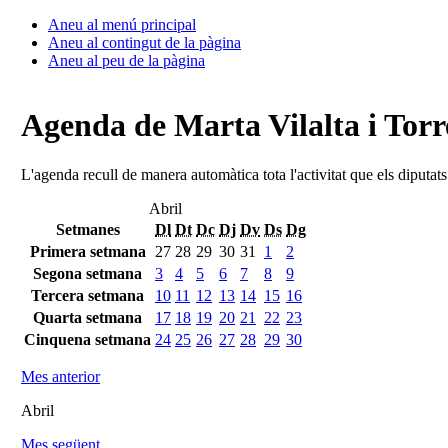
Aneu al menú principal
Aneu al contingut de la pàgina
Aneu al peu de la pàgina
Agenda de Marta Vilalta i Torr
L'agenda recull de manera automàtica tota l'activitat que els diputat
Abril
Setmanes
Dl
Dt
Dc
Dj
Dv
Ds
Dg
Primera setmana
27
28
29
30
31
1
2
Segona setmana
3
4
5
6
7
8
9
Tercera setmana
10
11
12
13
14
15
16
Quarta setmana
17
18
19
20
21
22
23
Cinquena setmana
24
25
26
27
28
29
30
Mes anterior
Abril
Mes següent