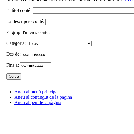
El títol conté:
La descripció conté:
El grup d'interès conté:
Categoria:
Des de:
Fins a:
Aneu al menú principal
Aneu al contingut de la pàgina
Aneu al peu de la pàgina