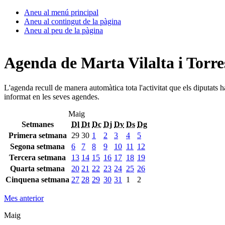
Aneu al menú principal
Aneu al contingut de la pàgina
Aneu al peu de la pàgina
Agenda de Marta Vilalta i Torre
L'agenda recull de manera automàtica tota l'activitat que els diputats 
informat en les seves agendes.
Maig
Setmanes
Dl
Dt
Dc
Dj
Dv
Ds
Dg
Primera setmana
29
30
1
2
3
4
5
Segona setmana
6
7
8
9
10
11
12
Tercera setmana
13
14
15
16
17
18
19
Quarta setmana
20
21
22
23
24
25
26
Cinquena setmana
27
28
29
30
31
1
2
Mes anterior
Maig