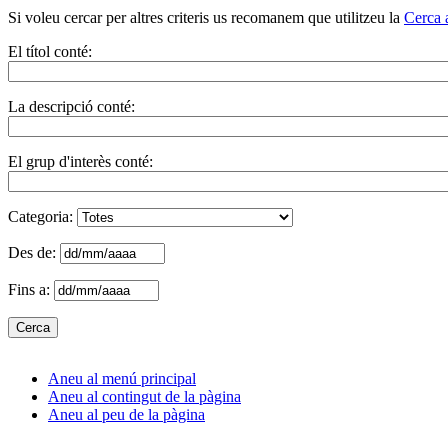
Si voleu cercar per altres criteris us recomanem que utilitzeu la
Cerca 
El títol conté:
La descripció conté:
El grup d'interès conté:
Categoria:
Des de:
Fins a:
Aneu al menú principal
Aneu al contingut de la pàgina
Aneu al peu de la pàgina