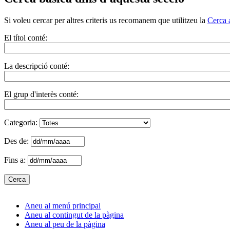
Si voleu cercar per altres criteris us recomanem que utilitzeu la
Cerca 
El títol conté:
La descripció conté:
El grup d'interès conté:
Categoria:
Des de:
Fins a:
Aneu al menú principal
Aneu al contingut de la pàgina
Aneu al peu de la pàgina