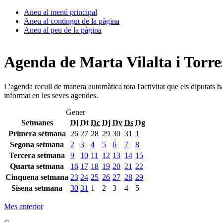
Aneu al menú principal
Aneu al contingut de la pàgina
Aneu al peu de la pàgina
Agenda de Marta Vilalta i Torre
L'agenda recull de manera automàtica tota l'activitat que els diputats 
informat en les seves agendes.
Gener
Setmanes
Dl
Dt
Dc
Dj
Dv
Ds
Dg
Primera setmana
26
27
28
29
30
31
1
Segona setmana
2
3
4
5
6
7
8
Tercera setmana
9
10
11
12
13
14
15
Quarta setmana
16
17
18
19
20
21
22
Cinquena setmana
23
24
25
26
27
28
29
Sisena setmana
30
31
1
2
3
4
5
Mes anterior