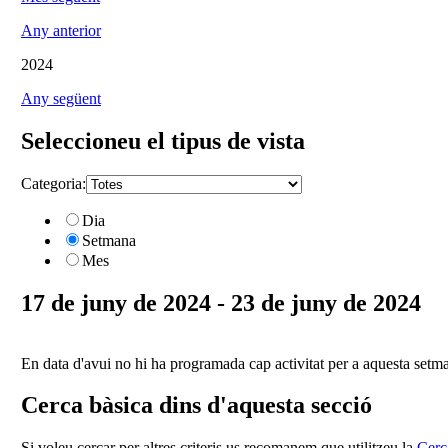
Any anterior
2024
Any següent
Seleccioneu el tipus de vista
Categoria:
Dia
Setmana
Mes
17 de juny de 2024 - 23 de juny de 2024
En data d'avui no hi ha programada cap activitat per a aquesta setm
Cerca bàsica dins d'aquesta secció
Si voleu cercar per altres criteris us recomanem que utilitzeu la
Cerc