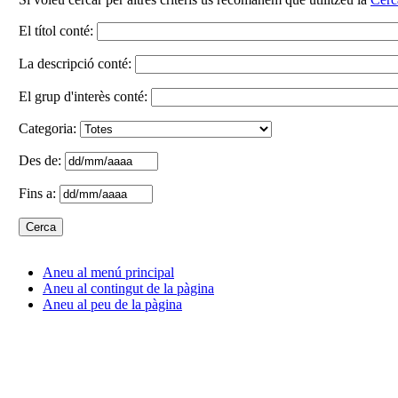
El títol conté:
La descripció conté:
El grup d'interès conté:
Categoria:
Des de:
Fins a:
Aneu al menú principal
Aneu al contingut de la pàgina
Aneu al peu de la pàgina