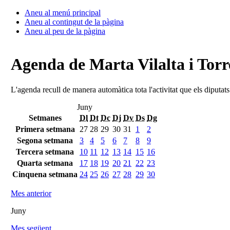
Aneu al menú principal
Aneu al contingut de la pàgina
Aneu al peu de la pàgina
Agenda de Marta Vilalta i Torr
L'agenda recull de manera automàtica tota l'activitat que els diputat
Juny
Setmanes
Dl
Dt
Dc
Dj
Dv
Ds
Dg
Primera setmana
27
28
29
30
31
1
2
Segona setmana
3
4
5
6
7
8
9
Tercera setmana
10
11
12
13
14
15
16
Quarta setmana
17
18
19
20
21
22
23
Cinquena setmana
24
25
26
27
28
29
30
Mes anterior
Juny
Mes següent